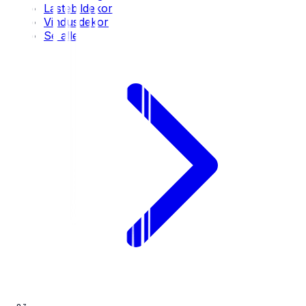
Lastebildekor
Vindusdekor
Se alle