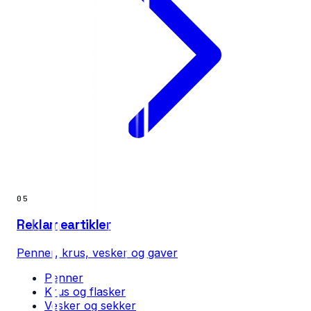
05
Reklameartikler
Penner, krus, vesker og gaver
Penner
Krus og flasker
Vesker og sekker