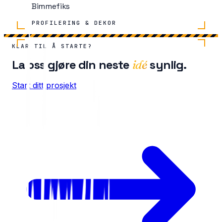
Bimmefiks
PROFILERING & DEKOR
KLAR TIL Å STARTE?
La oss gjøre din neste
synlig.
idé
Start ditt prosjekt