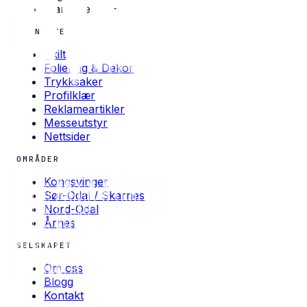
Man–Fre · 08–16
TJENESTER
Skilt
Foliering & Dekor
Trykksaker
Profilklær
Reklameartikler
Messeutstyr
Nettsider
OMRÅDER
Kongsvinger
Sør-Odal / Skarnes
Nord-Odal
Årnes
SELSKAPET
Om oss
Blogg
Kontakt