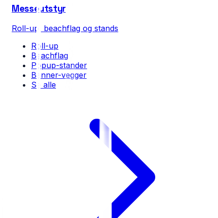
Messeutstyr
Roll-up, beachflag og stands
Roll-up
Beachflag
Popup-stander
Banner-vegger
Se alle