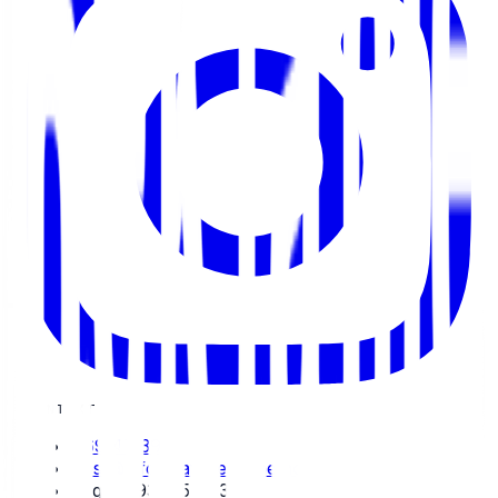
KONTAKT
469 47 391
post@informativreklame.no
Org.nr: 931 554 832