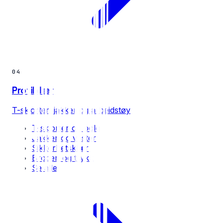
04
Profilklær
T-skjorter, jakker og arbeidstøy
T-skjorter og polo
Jakker og vester
Sikkerhetsklær
Broderi og trykk
Se alle