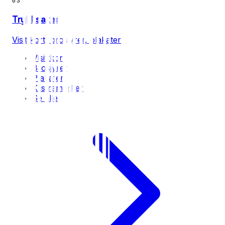
03
Trykksaker
Visittkort, brosjyrer, plakater
Visittkort
Brosjyrer
Plakater
Klistremerker
Se alle