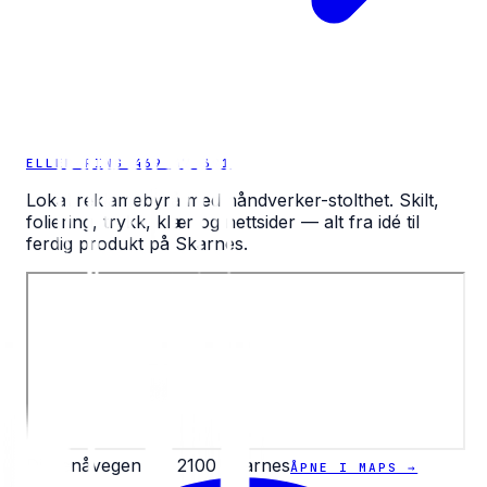
ELLER RING 469 47 391
Lokal reklamebyrå med håndverker-stolthet. Skilt,
foliering, trykk, klær og nettsider — alt fra idé til
ferdig produkt på Skarnes.
Diesenåvegen 35, 2100 Skarnes
ÅPNE I MAPS →