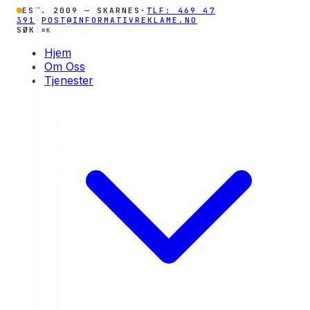
EST. 2009 — SKARNES
·
TLF: 469 47
391
·
POST@INFORMATIVREKLAME.NO
SØK:
⌘K
Hjem
Om Oss
Tjenester