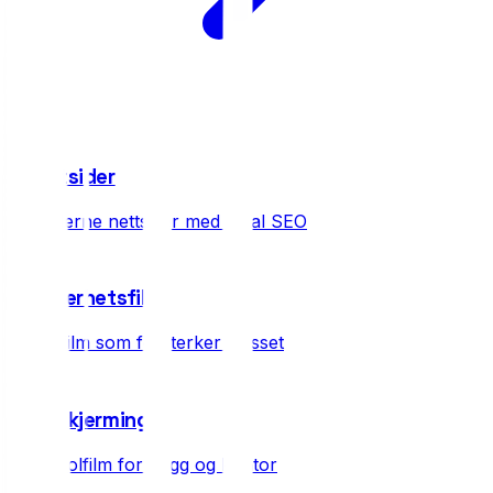
07
Nettsider
Moderne nettsider med lokal SEO
08
Sikkerhetsfilm
3M-film som forsterker glasset
09
Solskjerming
3M solfilm for bygg og kontor