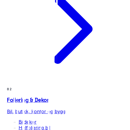
02
Foliering & Dekor
Bil, butikk, kontor og bygg
Bildekor
Helfoliering bil