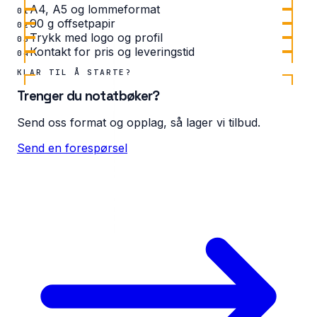
A4, A5 og lommeformat
01
90 g offsetpapir
02
Trykk med logo og profil
03
Kontakt for pris og leveringstid
04
KLAR TIL Å STARTE?
Trenger du notatbøker?
Send oss format og opplag, så lager vi tilbud.
Send en forespørsel