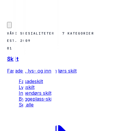
VÅRE SPESIALITETER · 7 KATEGORIER
EST. 2009
01
Skilt
Fasade-, lys- og innendørs skilt
Fasadeskilt
Lysskilt
Innendørs skilt
Byggeplass-skilt
Se alle