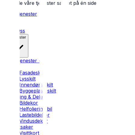
Se alle våre tjenester samlet på én side
Alle tjenester
Hjem
Om Oss
Tjenester
Alle tjenester →
Skilt
Fasadeskilt
Lysskilt
Innendørs skilt
Byggeplass-skilt
Foliering & Dekor
Bildekor
Helfoliering bil
Lastebildekor
Vindusdekor
Trykksaker
Visittkort