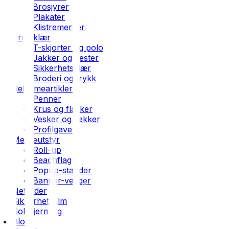
Brosjyrer
Plakater
Klistremerker
Profilklær
T-skjorter og polo
Jakker og vester
Sikkerhetsklær
Broderi og trykk
Reklameartikler
Penner
Krus og flasker
Vesker og sekker
Profilgaver
Messeutstyr
Roll-up
Beachflag
Popup-stander
Banner-vegger
Nettsider
Sikkerhetsfilm
Solskjerming
Blogg