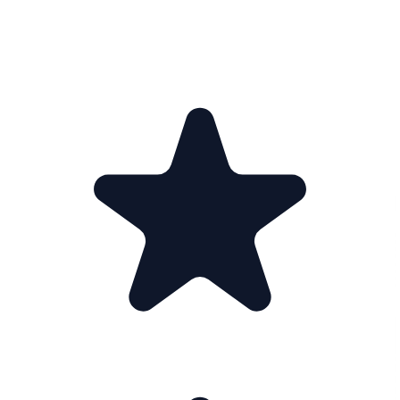
KUNDEOMTALER · 5.0 / 5.0
Hva kundene
sier.
faktisk
01
02
03