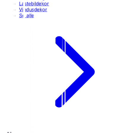
Lastebildekor
Vindusdekor
Se alle