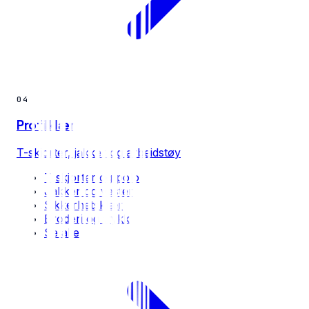
04
Profilklær
T-skjorter, jakker og arbeidstøy
T-skjorter og polo
Jakker og vester
Sikkerhetsklær
Broderi og trykk
Se alle