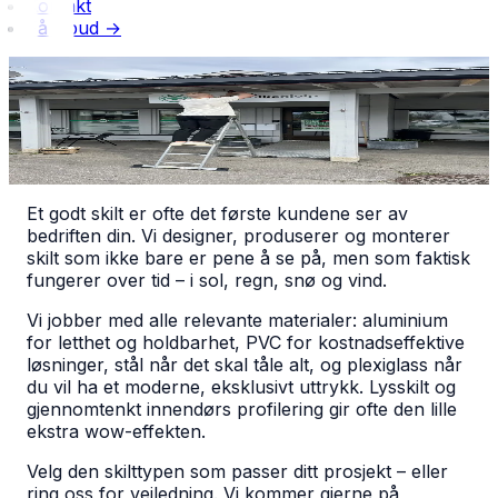
Kontakt
Få tilbud →
TJENESTER
Skilt
Skreddersydde skilt som gir bedriften din fortjent
synlighet
Et godt skilt er ofte det første kundene ser av
bedriften din. Vi designer, produserer og monterer
skilt som ikke bare er pene å se på, men som faktisk
fungerer over tid – i sol, regn, snø og vind.
Vi jobber med alle relevante materialer: aluminium
for letthet og holdbarhet, PVC for kostnadseffektive
løsninger, stål når det skal tåle alt, og plexiglass når
du vil ha et moderne, eksklusivt uttrykk. Lysskilt og
gjennomtenkt innendørs profilering gir ofte den lille
ekstra wow-effekten.
Velg den skilttypen som passer ditt prosjekt – eller
ring oss for veiledning. Vi kommer gjerne på