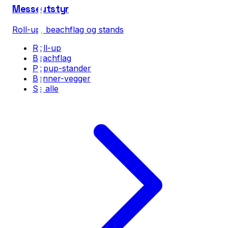
Messeutstyr
Roll-up, beachflag og stands
Roll-up
Beachflag
Popup-stander
Banner-vegger
Se alle