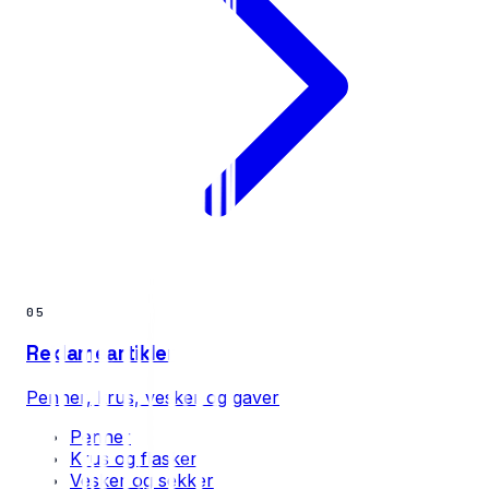
05
Reklameartikler
Penner, krus, vesker og gaver
Penner
Krus og flasker
Vesker og sekker