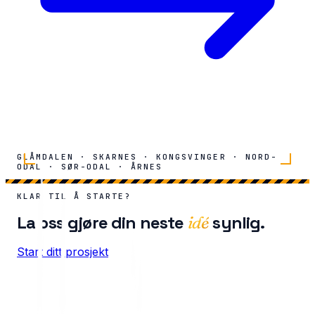
GLÅMDALEN · SKARNES · KONGSVINGER · NORD-
ODAL · SØR-ODAL · ÅRNES
KLAR TIL Å STARTE?
La oss gjøre din neste
synlig.
idé
Start ditt prosjekt