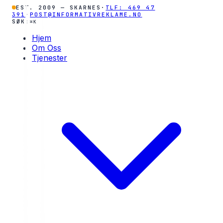
EST. 2009 — SKARNES
·
TLF: 469 47
391
·
POST@INFORMATIVREKLAME.NO
SØK:
⌘K
Hjem
Om Oss
Tjenester