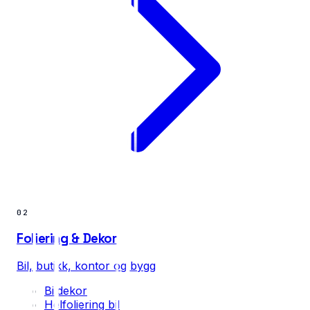
02
Foliering & Dekor
Bil, butikk, kontor og bygg
Bildekor
Helfoliering bil