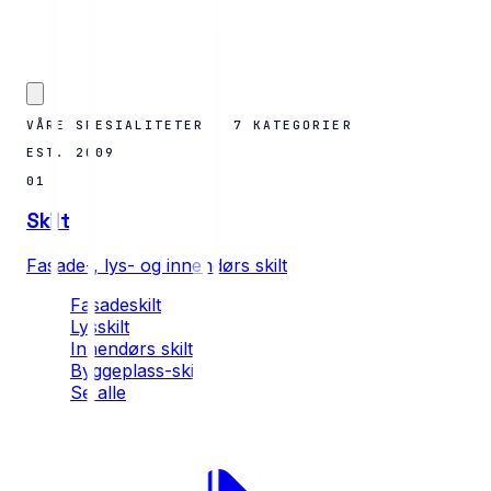
VÅRE SPESIALITETER · 7 KATEGORIER
EST. 2009
01
Skilt
Fasade-, lys- og innendørs skilt
Fasadeskilt
Lysskilt
Innendørs skilt
Byggeplass-skilt
Se alle