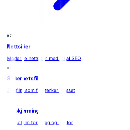
07
Nettsider
Moderne nettsider med lokal SEO
08
Sikkerhetsfilm
3M-film som forsterker glasset
09
Solskjerming
3M solfilm for bygg og kontor