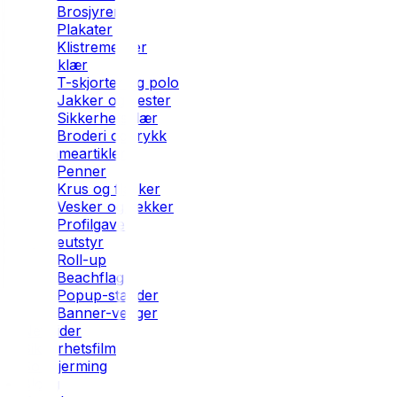
Brosjyrer
Plakater
Klistremerker
Profilklær
T-skjorter og polo
Jakker og vester
Sikkerhetsklær
Broderi og trykk
Reklameartikler
Penner
Krus og flasker
Vesker og sekker
Profilgaver
Messeutstyr
Roll-up
Beachflag
Popup-stander
Banner-vegger
Nettsider
Sikkerhetsfilm
Solskjerming
Blogg