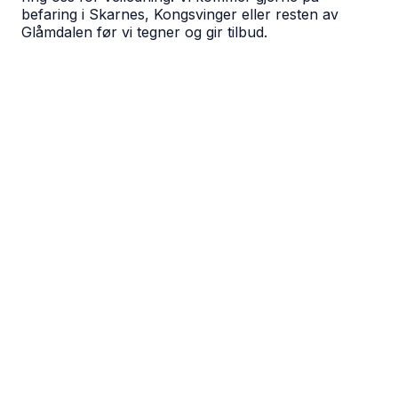
befaring i Skarnes, Kongsvinger eller resten av
Glåmdalen før vi tegner og gir tilbud.
du?
01
Fasadeskilt
Skilt på bygningsfasaden i aluminium, PVC, stål eller
plexiglass. Det første kundene ser.
LES MER