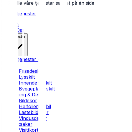
Se alle våre tjenester samlet på én side
Alle tjenester
Hjem
Om Oss
Tjenester
Alle tjenester →
Skilt
Fasadeskilt
Lysskilt
Innendørs skilt
Byggeplass-skilt
Foliering & Dekor
Bildekor
Helfoliering bil
Lastebildekor
Vindusdekor
Trykksaker
Visittkort