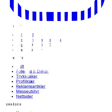
KONTAKT
469 47 391
post@informativreklame.no
Org.nr: 931 554 832
Man–Fre · 08–16
TJENESTER
Skilt
Foliering & Dekor
Trykksaker
Profilklær
Reklameartikler
Messeutstyr
Nettsider
OMRÅDER