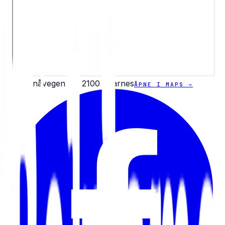
Diesenåvegen 35, 2100 Skarnes
ÅPNE I MAPS →