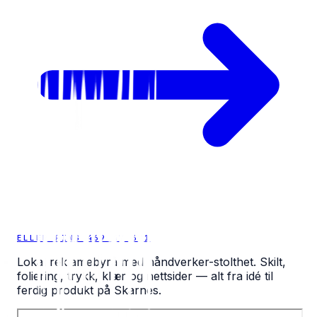
ELLER RING 469 47 391
Lokal reklamebyrå med håndverker-stolthet. Skilt,
foliering, trykk, klær og nettsider — alt fra idé til
ferdig produkt på Skarnes.