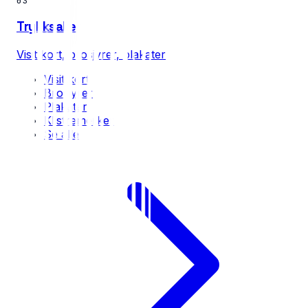
03
Trykksaker
Visittkort, brosjyrer, plakater
Visittkort
Brosjyrer
Plakater
Klistremerker
Se alle