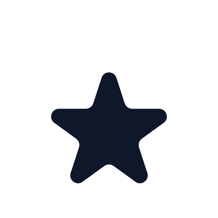
KUNDEOMTALER · 5.0 / 5.0
Hva kundene
sier.
faktisk
01
02
03