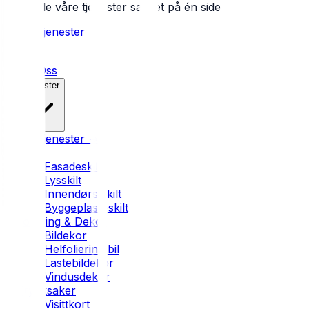
Se alle våre tjenester samlet på én side
Alle tjenester
Hjem
Om Oss
Tjenester
Alle tjenester →
Skilt
Fasadeskilt
Lysskilt
Innendørs skilt
Byggeplass-skilt
Foliering & Dekor
Bildekor
Helfoliering bil
Lastebildekor
Vindusdekor
Trykksaker
Visittkort