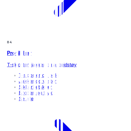
04
Profilklær
T-skjorter, jakker og arbeidstøy
T-skjorter og polo
Jakker og vester
Sikkerhetsklær
Broderi og trykk
Se alle