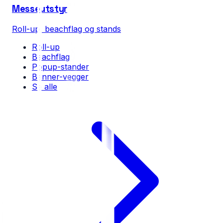
Messeutstyr
Roll-up, beachflag og stands
Roll-up
Beachflag
Popup-stander
Banner-vegger
Se alle