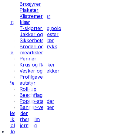
Brosjyrer
Plakater
Klistremerker
Profilklær
T-skjorter og polo
Jakker og vester
Sikkerhetsklær
Broderi og trykk
Reklameartikler
Penner
Krus og flasker
Vesker og sekker
Profilgaver
Messeutstyr
Roll-up
Beachflag
Popup-stander
Banner-vegger
Nettsider
Sikkerhetsfilm
Solskjerming
Blogg