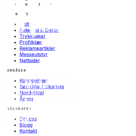
Man–Fre · 08–16
TJENESTER
Skilt
Foliering & Dekor
Trykksaker
Profilklær
Reklameartikler
Messeutstyr
Nettsider
OMRÅDER
Kongsvinger
Sør-Odal / Skarnes
Nord-Odal
Årnes
SELSKAPET
Om oss
Blogg
Kontakt