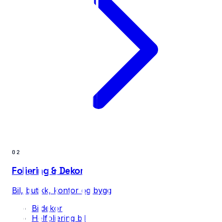
02
Foliering & Dekor
Bil, butikk, kontor og bygg
Bildekor
Helfoliering bil