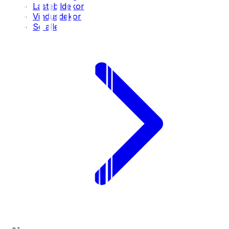
Lastebildekor
Vindusdekor
Se alle