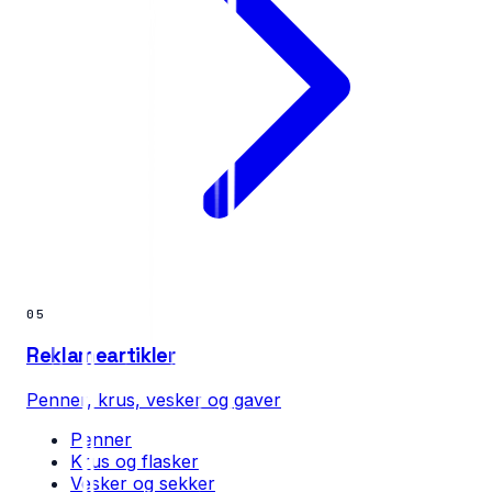
05
Reklameartikler
Penner, krus, vesker og gaver
Penner
Krus og flasker
Vesker og sekker