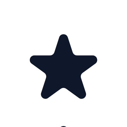
KUNDEOMTALER · 5.0 / 5.0
Hva kundene
sier.
faktisk
01
02
03