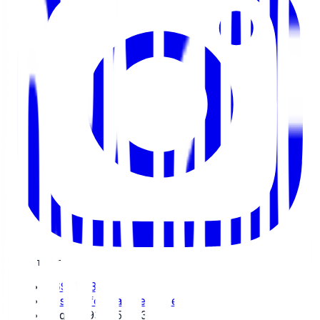
KONTAKT
469 47 391
post@informativreklame.no
Org.nr: 931 554 832