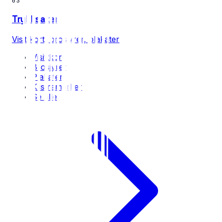
03
Trykksaker
Visittkort, brosjyrer, plakater
Visittkort
Brosjyrer
Plakater
Klistremerker
Se alle