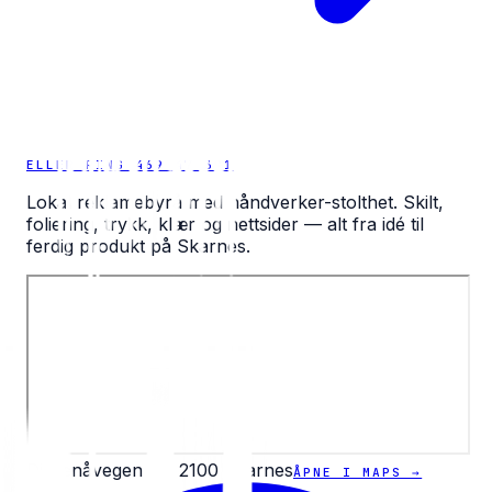
ELLER RING 469 47 391
Lokal reklamebyrå med håndverker-stolthet. Skilt,
foliering, trykk, klær og nettsider — alt fra idé til
ferdig produkt på Skarnes.
Diesenåvegen 35, 2100 Skarnes
ÅPNE I MAPS →