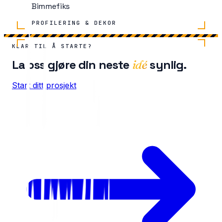
Bimmefiks
PROFILERING & DEKOR
KLAR TIL Å STARTE?
La oss gjøre din neste
synlig.
idé
Start ditt prosjekt