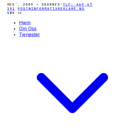
EST. 2009 — SKARNES
·
TLF: 469 47
391
·
POST@INFORMATIVREKLAME.NO
SØK:
⌘K
Hjem
Om Oss
Tjenester