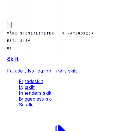
VÅRE SPESIALITETER · 7 KATEGORIER
EST. 2009
01
Skilt
Fasade-, lys- og innendørs skilt
Fasadeskilt
Lysskilt
Innendørs skilt
Byggeplass-skilt
Se alle