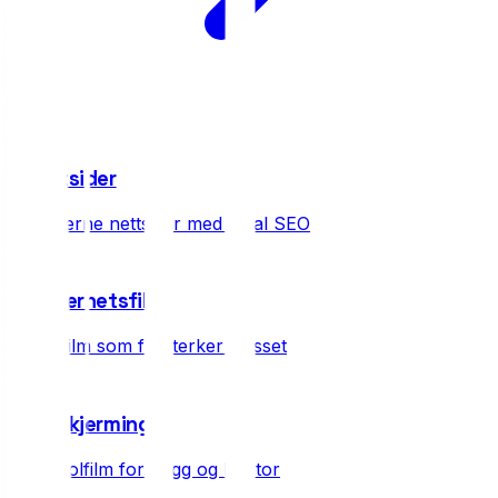
07
Nettsider
Moderne nettsider med lokal SEO
08
Sikkerhetsfilm
3M-film som forsterker glasset
09
Solskjerming
3M solfilm for bygg og kontor