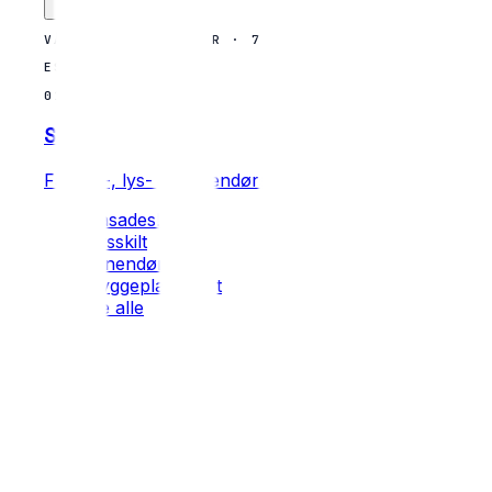
VÅRE SPESIALITETER · 7 KATEGORIER
EST. 2009
01
Skilt
Fasade-, lys- og innendørs skilt
Fasadeskilt
Lysskilt
Innendørs skilt
Byggeplass-skilt
Se alle