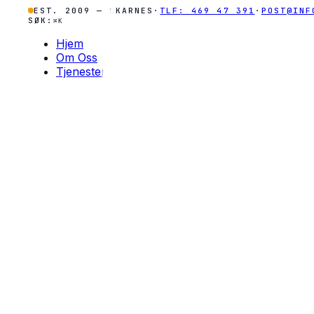
EST. 2009 — SKARNES
·
TLF: 469 47 391
·
POST@INF
SØK:
⌘K
Hjem
Om Oss
Tjenester