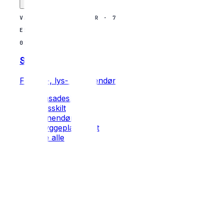
VÅRE SPESIALITETER · 7 KATEGORIER
EST. 2009
01
Skilt
Fasade-, lys- og innendørs skilt
Fasadeskilt
Lysskilt
Innendørs skilt
Byggeplass-skilt
Se alle