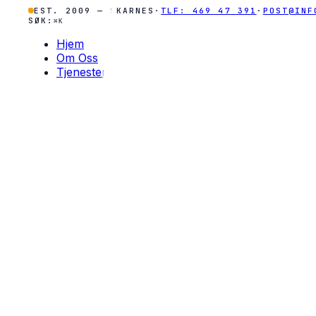
EST. 2009 — SKARNES
·
TLF: 469 47 391
·
POST@INF
SØK:
⌘K
Hjem
Om Oss
Tjenester