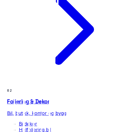
02
Foliering & Dekor
Bil, butikk, kontor og bygg
Bildekor
Helfoliering bil