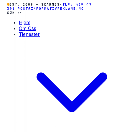
EST. 2009 — SKARNES
·
TLF: 469 47
391
·
POST@INFORMATIVREKLAME.NO
SØK:
⌘K
Hjem
Om Oss
Tjenester