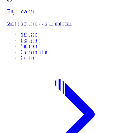
03
Trykksaker
Visittkort, brosjyrer, plakater
Visittkort
Brosjyrer
Plakater
Klistremerker
Se alle