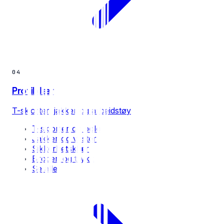
04
Profilklær
T-skjorter, jakker og arbeidstøy
T-skjorter og polo
Jakker og vester
Sikkerhetsklær
Broderi og trykk
Se alle