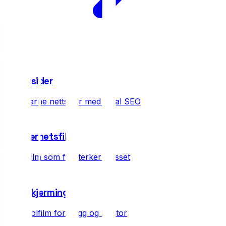
07
Nettsider
Moderne nettsider med lokal SEO
08
Sikkerhetsfilm
3M-film som forsterker glasset
09
Solskjerming
3M solfilm for bygg og kontor