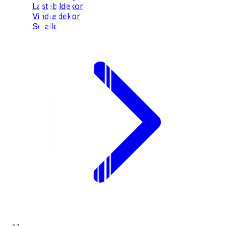
Lastebildekor
Vindusdekor
Se alle