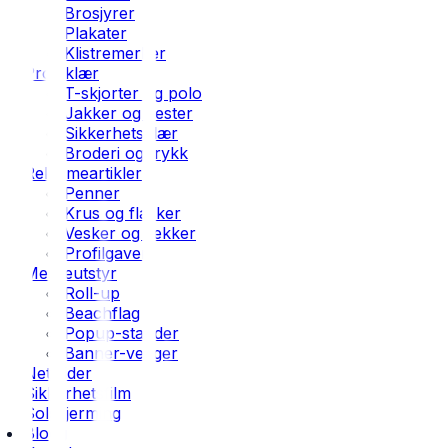
Brosjyrer
Plakater
Klistremerker
Profilklær
T-skjorter og polo
Jakker og vester
Sikkerhetsklær
Broderi og trykk
Reklameartikler
Penner
Krus og flasker
Vesker og sekker
Profilgaver
Messeutstyr
Roll-up
Beachflag
Popup-stander
Banner-vegger
Nettsider
Sikkerhetsfilm
Solskjerming
Blogg