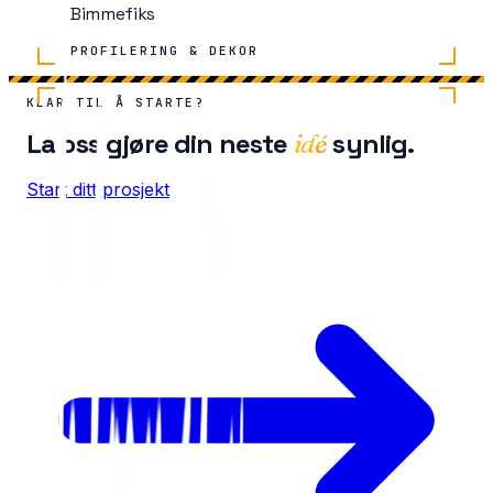
Bimmefiks
PROFILERING & DEKOR
KLAR TIL Å STARTE?
La oss gjøre din neste
synlig.
idé
Start ditt prosjekt