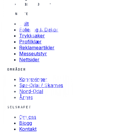
Man–Fre · 08–16
TJENESTER
Skilt
Foliering & Dekor
Trykksaker
Profilklær
Reklameartikler
Messeutstyr
Nettsider
OMRÅDER
Kongsvinger
Sør-Odal / Skarnes
Nord-Odal
Årnes
SELSKAPET
Om oss
Blogg
Kontakt