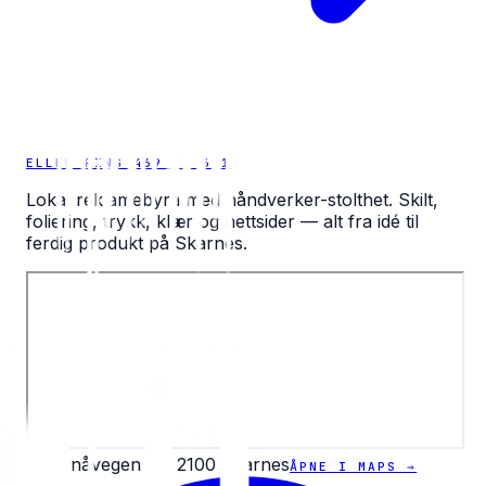
ELLER RING 469 47 391
Lokal reklamebyrå med håndverker-stolthet. Skilt,
foliering, trykk, klær og nettsider — alt fra idé til
ferdig produkt på Skarnes.
Diesenåvegen 35, 2100 Skarnes
ÅPNE I MAPS →