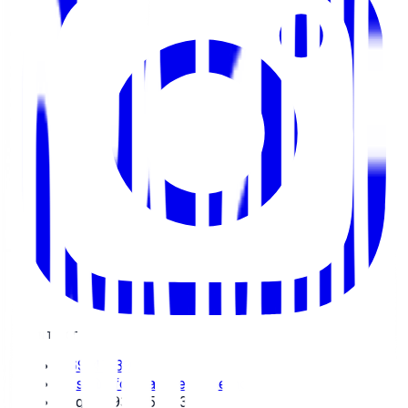
KONTAKT
469 47 391
post@informativreklame.no
Org.nr: 931 554 832