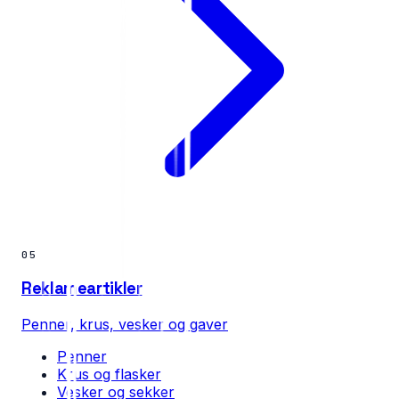
05
Reklameartikler
Penner, krus, vesker og gaver
Penner
Krus og flasker
Vesker og sekker