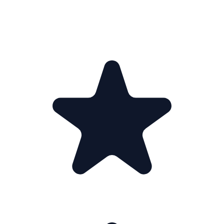
KUNDEOMTALER · 5.0 / 5.0
Hva kundene
sier.
faktisk
01
02
03