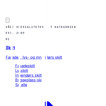
VÅRE SPESIALITETER · 7 KATEGORIER
EST. 2009
01
Skilt
Fasade-, lys- og innendørs skilt
Fasadeskilt
Lysskilt
Innendørs skilt
Byggeplass-skilt
Se alle