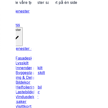
Se alle våre tjenester samlet på én side
Alle tjenester
Hjem
Om Oss
Tjenester
Alle tjenester →
Skilt
Fasadeskilt
Lysskilt
Innendørs skilt
Byggeplass-skilt
Foliering & Dekor
Bildekor
Helfoliering bil
Lastebildekor
Vindusdekor
Trykksaker
Visittkort